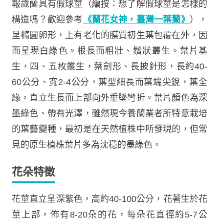
報歲蘭具有假球莖（編按：想了解假球莖是怎樣的
構造嗎？歡迎參考
《蘭花女神，臺灣一葉蘭》
），
呈橢圓卵形，上有老化的膜質初生葉包覆在外，因
而呈現白綠色。根長而粗壯、鬚狀叢生。葉片基
生，四、五枚叢生，葉劍形、長披針形，長約40-
60公分、寬2-4公分，葉型細長而葉端尖銳，葉全
緣，直立生長而上部向外垂墜彎折。葉片顏色為深
墨綠色、帶有光澤，雖然現今養蘭業者所特意栽培
的葉藝變種，最初是在天然植株中所發現的，但常
見的原生植株葉片多為沈穩的墨綠色。
花朵特徵
花莖直立呈深紫色，高約40-100公分，花著生於花
莖上部，佈有8-20朵的花，每朵花直徑約5-7公