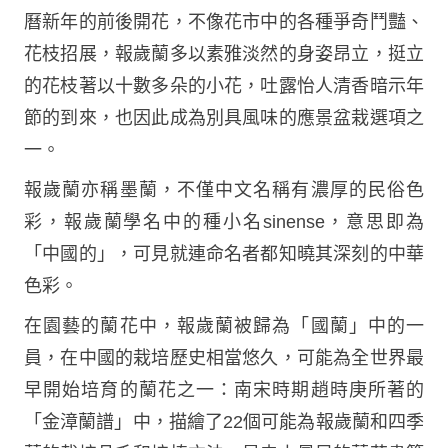
曆新年的前後開花，不像花市中的各種爭奇鬥豔、
花枝招展，報歲蘭多以素雅淡然的身姿昂立，挺立
的花枝著以十數多朵的小花，吐露怡人清香暗示年
節的到來，也因此成為別具風味的應景盆栽選項之
一。
報歲蘭亦稱墨蘭，不僅中文名稱有濃厚的民俗色
彩，報歲蘭學名中的種小名sinense，意思即為
「中國的」，可見就連命名者都知曉其深刻的中華
色彩。
在園藝的蘭花中，報歲蘭被歸為「國蘭」中的一
員，在中國的栽培歷史相當悠久，可能為全世界最
早開始培育的蘭花之一：南宋時期趙時庚所著的
「金漳蘭譜」中，描繪了22個可能為報歲蘭和四季