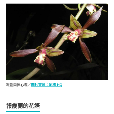
報歲蘭捧心蝶／
圖片來源：阿橋 HQ
報歲蘭的花語