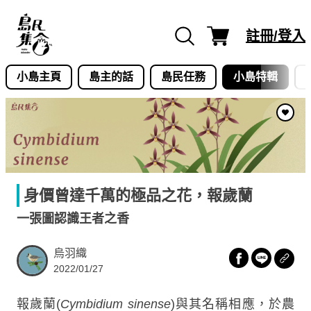
Skip
to
註冊/登入
content
小島主頁
島主的話
島民任務
小島特輯
身價曾達千萬的極品之花，報歲蘭
一張圖認識王者之香
烏羽織
2022/01/27
報歲蘭(
Cymbidium sinense
)與其名稱相應，於農