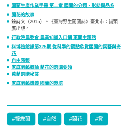
國蘭生產作業手冊 第二章 國蘭的分類、形態與品系
蘭花的故事
鐘詩文（2015）。《臺灣野生蘭圖誌》臺北市：貓頭
鷹出版。
行政院農委會 農業知識入口網 蕙蘭主題館
科博館館訊第325期 從科學的觀點欣賞國蘭的葉藝與奇
花
自由時報
家庭園藝概論 蘭花的選購要領
蕙蘭選購秘笈
家庭園藝講義 國蘭的栽培
#
報歲蘭
#
自然
#
蘭花
#
賞