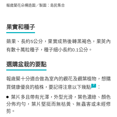
報歲蘭花朵構造圖／製圖：島民集合
果實和種子
蒴果、長約5公分，果實成熟後轉黑褐色，果莢內
有數十萬粒種子，種子細小長約0.1公分。
選購盆栽的要點
報歲蘭十分適合做為室內的觀花及觀葉植物，想購
買健康優良的植株，要記得注意以下幾點
：
葉片多且帶有光澤，外型光滑，葉色濃綠、顏色
分佈均勻，葉片堅挺而無枯黃、無蟲害或未經修
剪。