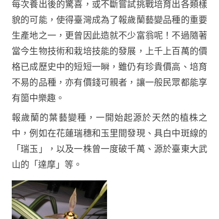
每次養出後的驚喜，或不斷嘗試挑戰培育出各類樣
貌的可能，使得臺灣成為了報歲蘭藝變品種的重要
生產地之一，更曾因此造就不少富翁呢！不過隨著
當今生物技術和栽培技能的發展，上千上百萬的價
格已成歷史中的短短一瞬，雖仍有珍貴價高、培育
不易的品種，亦有價錢可親者，讓一般民眾都能享
有箇中樂趣。
報歲蘭的葉藝變種，一開始起源於天然的植株之
中，例如在花蓮瑞穗和玉里間發現、具白中斑線的
「瑞玉」，以及一株曾一度破千萬、源於臺東大武
山的「達摩」等。