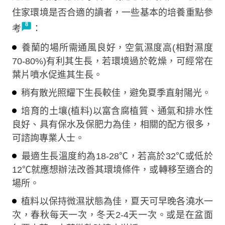
住家環境是否合適的讀者，一些基本的培養重點參
考
：
養蘭的場所需通風良好，空氣濕度高(相對濕度
70-80%)有利其生長，若環境過於乾燥，可經常在
葉片噴水促進其生長。
稍有散光照耀下生長較佳，避免夏季直射陽光。
培育的土壤(植料)以富含腐植質、通氣和排水性
良好、具有保水及保肥力為佳，相關的配方很多，
可諮詢專業人士。
最適生長溫度約為18-28℃，若高於32℃或低於
12℃就應想辦法改善其環境條件，或轉移至適合的
場所。
植料以保持微濕狀態為佳，夏天可早晚各澆水一
次，春秋每天一次，冬天2-4天一次。或是在盆面