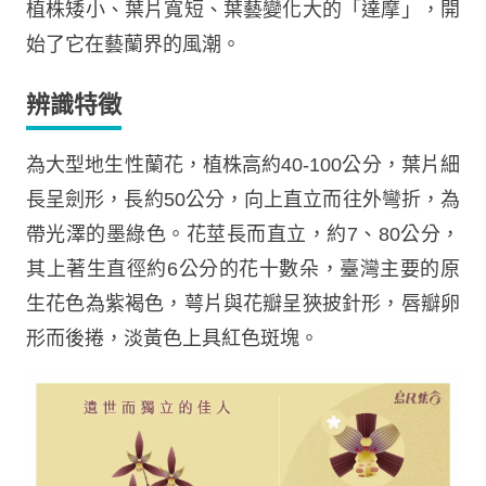
植株矮小、葉片寬短、葉藝變化大的「達摩」，開
始了它在藝蘭界的風潮。
辨識特徵
為大型地生性蘭花，植株高約40-100公分，葉片細
長呈劍形，長約50公分，向上直立而往外彎折，為
帶光澤的墨綠色。花莖長而直立，約7、80公分，
其上著生直徑約6公分的花十數朵，臺灣主要的原
生花色為紫褐色，萼片與花瓣呈狹披針形，唇瓣卵
形而後捲，淡黃色上具紅色斑塊。