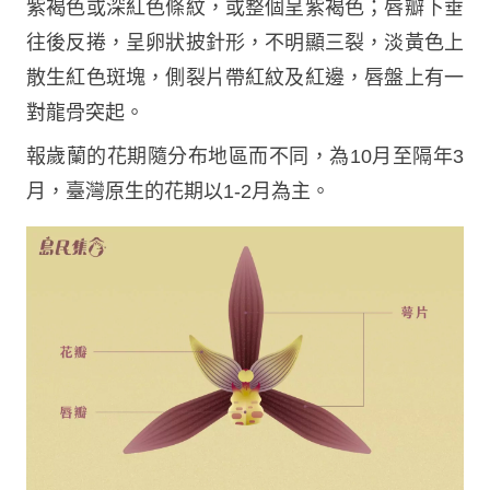
紫褐色或深紅色條紋，或整個呈紫褐色；唇瓣下垂
往後反捲，呈卵狀披針形，不明顯三裂，淡黃色上
散生紅色斑塊，側裂片帶紅紋及紅邊，唇盤上有一
對龍骨突起。
報歲蘭的花期隨分布地區而不同，為10月至隔年3
月，臺灣原生的花期以1-2月為主。