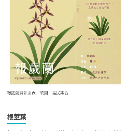
報歲蘭資訊圖表／製圖：島民集合
根莖葉