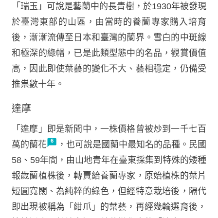
「瑞玉」可說是藝蘭中的長青樹，於1930年被發現
於臺灣東部的山區，由當時的養蘭專家購入培育
後，漸漸流傳至日本和臺灣的蘭界。雪白的中斑線
和極深的綠帽，已是此類型態中的名品，觀賞價值
高，因此即使葉藝的變化不大、藝相穩定，仍備受
推祟數十年。
達摩
「達摩」即是新聞中，一株價格曾被炒到一千七百
萬的蘭花
，也可說是國蘭中最知名的品種。民國
58、59年間，由山地青年在臺東採集到特殊的矮種
報歲蘭植株後，轉賣給養蘭專家，原始植株的葉片
短圓寬闊、為純粹的綠色，但經特意栽培後，隔代
即出現被稱為「紺爪」的葉藝，再經幾輪選育後，