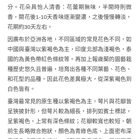
分。花朵具怡人清香：花蕾期無味，半開時則微
香，開花後1-10天香味逐漸變濃，之後慢慢轉淡，
花期約30天左右。
因廣布於亞洲各地，不同區域的常見花色不同，如
中國與臺灣以紫褐色為主，印度北部為淺褐色，泰
國的為黃色帶紅色條紋等。再加上報歲蘭的園藝栽
種歷史悠久且普遍，培育出各種不同葉藝、花色、
和花型的品種，因此花色差異極大，從深紫褐色到
白色皆有。
臺灣最常見的原生種以紫褐色為主，萼片與花瓣皆
呈狹披針形，但萼片較為細長，排列如賓士標誌，
呈紫褐色，上常有深色條紋；花瓣較寬也較短，朝
前生長略微合抱狀，顏色為青綠色底、上面密布深