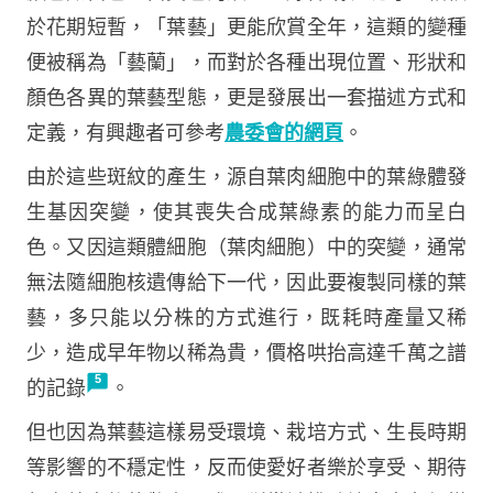
於花期短暫，「葉藝」更能欣賞全年，這類的變種
便被稱為「藝蘭」，而對於各種出現位置、形狀和
顏色各異的葉藝型態，更是發展出一套描述方式和
定義，有興趣者可參考
農委會的網頁
。
由於這些斑紋的產生，源自葉肉細胞中的葉綠體發
生基因突變，使其喪失合成葉綠素的能力而呈白
色。又因這類體細胞（葉肉細胞）中的突變，通常
無法隨細胞核遺傳給下一代，因此要複製同樣的葉
藝，多只能以分株的方式進行，既耗時產量又稀
少，造成早年物以稀為貴，價格哄抬高達千萬之譜
的記錄
。
但也因為葉藝這樣易受環境、栽培方式、生長時期
等影響的不穩定性，反而使愛好者樂於享受、期待