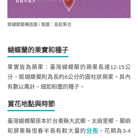
姬蝴蝶蘭構造圖 / 製圖：島民集合
蝴蝶蘭的果實和種子
果實皆為蒴果：臺灣蝴蝶蘭的蒴果長達12-15公
分，姬蝴蝶蘭則為長約6公分的圓柱狀蒴果。其內
有數以萬計、細如粉塵的種子。
賞花地點與時節
臺灣蝴蝶蘭原本於台東縣大武鄉、太麻里鄉、蘭嶼
和屏東縣恆春半島有較大量的
分布
，花期為3-4