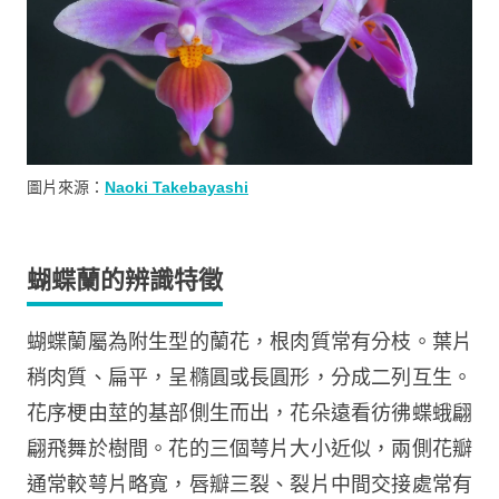
圖片來源：
Naoki Takebayashi
蝴蝶蘭的辨識特徵
蝴蝶蘭屬為附生型的蘭花，根肉質常有分枝。葉片
稍肉質、扁平，呈橢圓或長圓形，分成二列互生。
花序梗由莖的基部側生而出，花朵遠看彷彿蝶蛾翩
翩飛舞於樹間。花的三個萼片大小近似，兩側花瓣
通常較萼片略寬，唇瓣三裂、裂片中間交接處常有