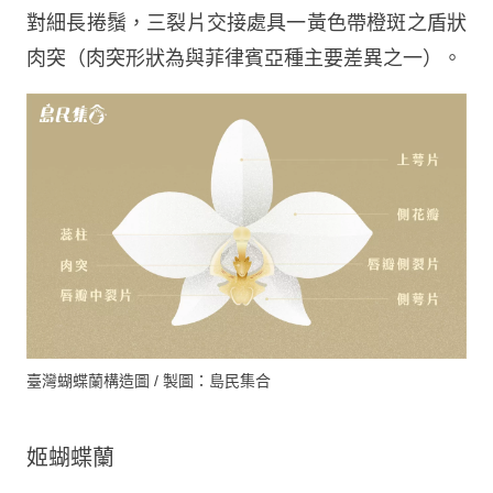
對細長捲鬚，三裂片交接處具一黃色帶橙斑之盾狀
肉突（肉突形狀為與菲律賓亞種主要差異之一）。
臺灣蝴蝶蘭構造圖 / 製圖：島民集合
姬蝴蝶蘭