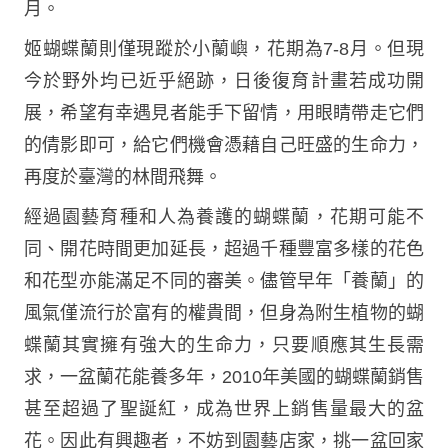
月。
姬蝴蝶蘭則僅現蹤於小蘭嶼，花期為7-8月。但現
今於野外均已近乎絕跡，日後復育計畫若成功開
展，希望有幸遇見者能手下留情，用眼睛帶走它們
的倩影即可，給它們機會憑藉自己旺盛的生命力，
再度於臺灣的林間飛舞。
經過園藝育種和人為養護的蝴蝶蘭，花期可能不
同、開花時間更加延長，超過千種豐富多樣的花色
和花型亦能滿足不同的審美。儘管早年「養蘭」的
風氣僅流行於富有的權貴間，但身為附生植物的蝴
蝶蘭其實擁有強大的生命力，只要順應其生長需
求，一盆蘭花能養多年，2010年美國的蝴蝶蘭銷售
甚至超過了聖誕紅，成為世界上銷售量最大的盆
花。因此有興趣者，不妨到園藝店家，挑一盆回家