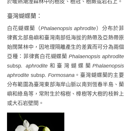
於暖熱潮溼森林中的樹皮、樹冠、樹蕨或岩石上。
臺灣蝴蝶蘭：
白花蝴蝶蘭（
Phalaenopsis aphrodite
）分布於菲
律賓北部島嶼和臺灣南部低海拔的熱帶及亞熱帶原
始闊葉林中，因地理隔離產生的差異而可分為兩個
亞種：菲律賓白花蝴蝶蘭
Phalaenopsis aphrodite
subsp
. aphrodite
和臺灣蝴蝶蘭
Phalaenopsis
aphrodite
subsp.
Formosana
。臺灣蝴蝶蘭的主要
分布範圍為臺灣東部海岸山脈以南到恆春半島、蘭
嶼和綠島等，常附生於榕樹、樟樹等大樹的枝幹上
或大石岩壁間。