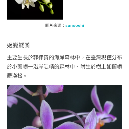
圖片來源：
sunoochi
姬蝴蝶蘭
主要生長於菲律賓的海岸森林中，在臺灣現僅分布
於小蘭嶼一沿岸陡峭的森林中、附生於樹上如蘭嶼
羅漢松。