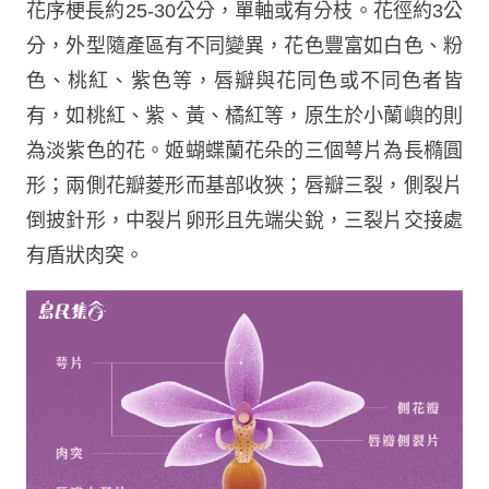
花序梗長約25-30公分，單軸或有分枝。花徑約3公
分，外型隨產區有不同變異，花色豐富如白色、粉
色、桃紅、紫色等，唇瓣與花同色或不同色者皆
有，如桃紅、紫、黃、橘紅等，原生於小蘭嶼的則
為淡紫色的花。姬蝴蝶蘭花朵的三個萼片為長橢圓
形；兩側花瓣菱形而基部收狹；唇瓣三裂，側裂片
倒披針形，中裂片卵形且先端尖銳，三裂片交接處
有盾狀肉突。