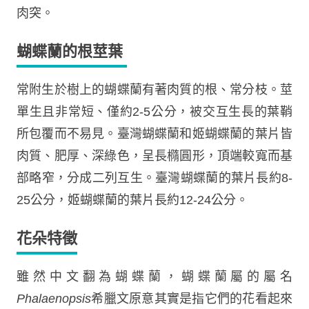
肉突。
蝴蝶蘭的根莖葉
常附生於樹上的蝴蝶蘭有著肉質的根、常分枝。莖
單生且非常短、僅約2-5公分，被交互生長的葉鞘
所包覆而不易見。臺灣蝴蝶蘭和姬蝴蝶蘭的葉片皆
肉質、肥厚、深綠色，呈長橢圓形，頂端較寬而基
部略窄，分成二列互生。臺灣蝴蝶蘭的葉片長約8-
25公分，姬蝴蝶蘭的葉片長約12-24公分。
花朵特徵
雖然中文翻為蝴蝶蘭，蝴蝶蘭屬的屬名
Phalaenopsis
希臘文原意其實是指它們的花看起來