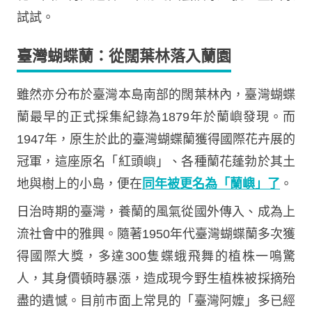
試試。
臺灣蝴蝶蘭：從闊葉林落入蘭園
雖然亦分布於臺灣本島南部的闊葉林內，臺灣蝴蝶
蘭最早的正式採集紀錄為1879年於蘭嶼發現。而
1947年，原生於此的臺灣蝴蝶蘭獲得國際花卉展的
冠軍，這座原名「紅頭嶼」、各種蘭花蓬勃於其土
地與樹上的小島，便在
同年被更名為「蘭嶼」了
。
日治時期的臺灣，養蘭的風氣從國外傳入、成為上
流社會中的雅興。隨著1950年代臺灣蝴蝶蘭多次獲
得國際大獎，多達300隻蝶蛾飛舞的植株一鳴驚
人，其身價頓時暴漲，造成現今野生植株被採摘殆
盡的遺憾。目前市面上常見的「臺灣阿嬤」多已經