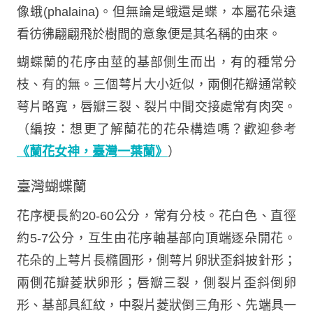
像蛾(phalaina)。但無論是蛾還是蝶，本屬花朵遠
看彷彿翩翩飛於樹間的意象便是其名稱的由來。
蝴蝶蘭的花序由莖的基部側生而出，有的種常分
枝、有的無。三個萼片大小近似，兩側花瓣通常較
萼片略寬，唇瓣三裂、裂片中間交接處常有肉突。
（編按：想更了解蘭花的花朵構造嗎？歡迎參考
《蘭花女神，臺灣一葉蘭》
）
臺灣蝴蝶蘭
花序梗長約20-60公分，常有分枝。花白色、直徑
約5-7公分，互生由花序軸基部向頂端逐朵開花。
花朵的上萼片長橢圓形，側萼片卵狀歪斜披針形；
兩側花瓣菱狀卵形；唇瓣三裂，側裂片歪斜倒卵
形、基部具紅紋，中裂片菱狀倒三角形、先端具一