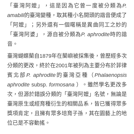
「臺灣阿嬤」，這是因為它曾一度被分類為
P.
amabili
的臺灣變種，取其種小名開頭的諧音便成了
「阿嬤」；另外還有一個暱稱是異曲同工之妙的
「臺灣阿婆」，源自被分類為
P. aphrodite
時的諧
音。
臺灣蝴蝶蘭自1879年在蘭嶼被採集後，曾歷經多次
分類的更改，終於在2001年被列為主要分布於菲律
賓北部
P. aphrodite
的臺灣亞種（
Phalaenopsis
aphrodite
subsp.
formosana
）。雖然學名更改多
次，但源於錯誤分類的「臺灣阿嬤」名號，無論是
臺灣原生或經育種衍生的相關品系，皆已獲得眾多
獎項肯定，且擁有眾多培育子孫，其在園藝上的地
位已是不容動搖。