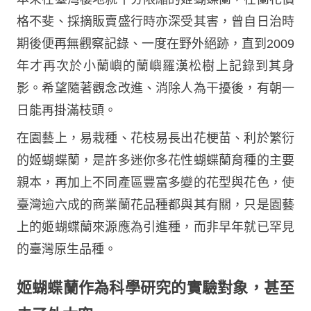
格不斐、採摘販賣盛行時亦深受其害，曾自日治時
期後便再無觀察記錄、一度在野外絕跡，直到2009
年才再次於小蘭嶼的蘭嶼羅漢松樹上記錄到其身
影。希望隨著觀念改進、消除人為干擾後，有朝一
日能再掛滿枝頭。
在園藝上，易栽種、花枝易長出花梗苗、利於繁衍
的姬蝴蝶蘭，是許多迷你多花性蝴蝶蘭育種的主要
親本，再加上不同產區豐富多變的花型與花色，使
臺灣逾六成的商業蘭花品種都與其有關，只是園藝
上的姬蝴蝶蘭來源應為引進種，而非早年就已罕見
的臺灣原生品種。
姬蝴蝶蘭作為科學研究的實驗對象，甚至