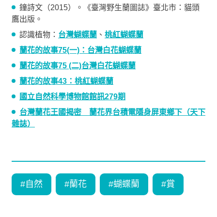
鐘詩文（2015）。《臺灣野生蘭圖誌》臺北市：貓頭
鷹出版。
認識植物：
台灣蝴蝶蘭
、
桃紅蝴蝶蘭
蘭花的故事75(一)：台灣白花蝴蝶蘭
蘭花的故事75 (二)台灣白花蝴蝶蘭
蘭花的故事43：桃紅蝴蝶蘭
國立自然科學博物館館訊279期
台灣蘭花王國揭密 蘭花界台積電隱身屏東鄉下（天下
雜誌）
#
自然
#
蘭花
#
蝴蝶蘭
#
賞