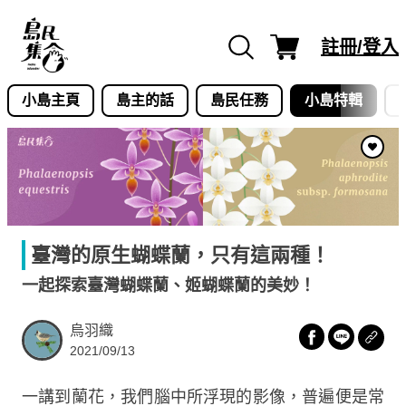
Skip
to
註冊/登入
content
小島主頁
島主的話
島民任務
小島特輯
臺灣的原生蝴蝶蘭，只有這兩種！
一起探索臺灣蝴蝶蘭、姬蝴蝶蘭的美妙！
烏羽織
2021/09/13
一講到蘭花，我們腦中所浮現的影像，普遍便是常