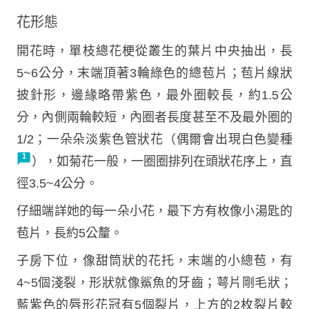
花形態
開花時，單枝總花梗從叢生的葉片中央抽出，長
5~6公分，末端頂著3輪綠色的總苞片；苞片線狀
披針形，邊緣略帶紫色，最外圈較長，約1.5公
分，內側兩輪較短，內圈者長度甚至不及最外圈的
1/2；一朵朵淡紫色管狀花（偶爾會出現白色變種
），如菊花一般，一圈圈排列在頭狀花序上，直
徑3.5~4公分。
仔細端詳她的每一朵小花，最下方有枚像小湯匙的
苞片，長約5公釐。
子房下位，像甜筒狀的花托，末端的小總苞，有
4~5個淺裂，形狀就像鯊魚的牙齒；萼片剛毛狀；
藍紫色的唇形花冠有5個裂片，上方的2枚裂片較