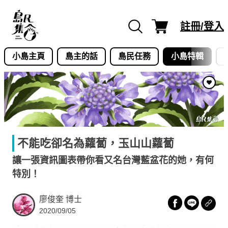
Skip
to
註冊/登入
content
小島主頁
島主的話
島民任務
小島特輯
不能吃卻名為蘿蔔，玉山山蘿蔔
讓一張資訊圖表帶你看又名台灣藍盆花的她，有何
特別！
廖俊奎 博士
2020/09/05