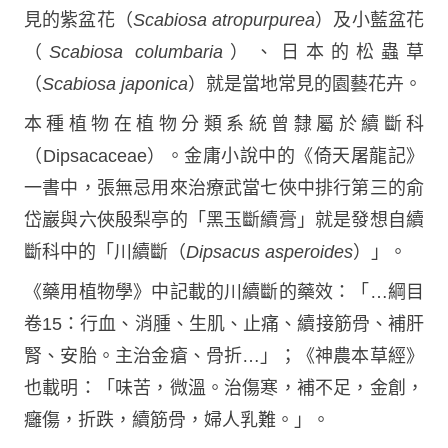
見的紫盆花（
Scabiosa atropurpurea
）及小藍盆花
（
Scabiosa columbaria
）、日本的松蟲草
（
Scabiosa japonica
）就是當地常見的園藝花卉。
本種植物在植物分類系統曾隸屬於續斷科
（Dipsacaceae）。金庸小說中的《倚天屠龍記》
一書中，張無忌用來治療武當七俠中排行第三的俞
岱巖與六俠殷梨亭的「黑玉斷續膏」就是發想自續
斷科中的「川續斷（
Dipsacus asperoides
）」。
《藥用植物學》中記載的川續斷的藥效：「…綱目
卷15：行血、消腫、生肌、止痛、續接筋骨、補肝
腎、安胎。主治金瘡、骨折…」；《神農本草經》
也載明：「味苦，微溫。治傷寒，補不足，金創，
癰傷，折跌，續筋骨，婦人乳難。」。