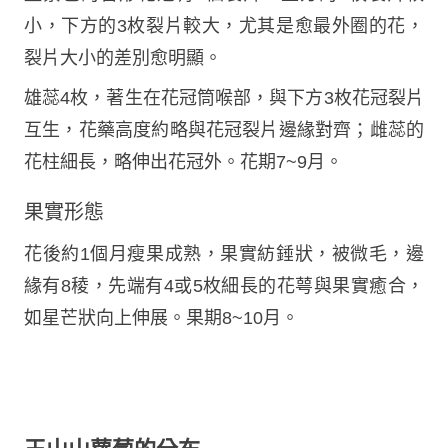
小，下方的3枚裂片較大，尤其是愈最外圈的花，
裂片大小的差別愈明顯。
雄蕊4枚，著生在花冠筒喉部，與下方3枚花冠裂片
互生，花藥高度約略與花冠裂片邊緣對齊；雌蕊的
花柱細長，略伸出花冠外。花期7~9月。
果實形態
花後約1個月瘦果成熟，果實紡錘狀，被微毛，邊
緣有8稜，先端有4或5枚細長的花萼與果實癒合，
如星芒狀向上伸展。果期8~10月。