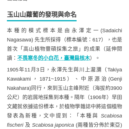
玉山山蘿蔔的發現與命名
本種的模式標本是由永澤定一(Sadaichi
Nagasawa) 先生所採得（標本編號：617），也是
首次「高山植物豐碩採集之旅」的成果（延伸閱
讀：
不畏寒冬的小白花，臺灣扁核木
）。
1905年11月3日，永澤先生與川上瀧瀰（Takiya
Kawakami，1871~1915）、中原源治(Genji
Nakahara)同行，來到玉山主峰附近（海拔約3900
公尺）的岩屑地採集到本種。隔年（1906年）早田
文藏就依據這份標本，於植物學雜誌中將這個植物
發表為新種，文中提到：「本種與
Scabiosa
fischeri
及
Scabiosa japonica
(兩種皆分佈於東亞)