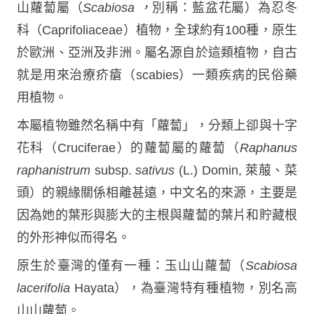
山蘿蔔屬（
Scabiosa ，
別稱：藍盆花屬）為忍冬
科（Caprifoliaceae）植物，全球約有100種，原生
於歐洲、亞洲及非洲。屬名源自於這類植物，自古
就是用來治療疥瘡（scabies）一類疾病的民俗藥
用植物。
本屬植物雖然名稱中有「蘿蔔」，分類上卻與十字
花科（Cruciferae）的蘿蔔屬的蘿蔔（
Raphanus
raphanistrum
subsp.
sativus
(L.) Domin, 萊菔、菜
頭）的親緣關係相離甚遠，中文名的來源，主要是
因為她的葉形與膨大的主根與蘿蔔的葉片和貯藏根
的外形神似而得名。
原生於臺灣的僅有一種：玉山山蘿蔔（
Scabiosa
lacerifolia
Hayata），為臺灣特有種植物，別名高
山山蘿蔔。