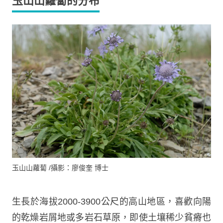
玉山山蘿蔔的分布
玉山山蘿蔔 /攝影：廖俊奎 博士
生長於海拔2000-3900公尺的高山地區，喜歡向陽
的乾燥岩屑地或多岩石草原，即使土壤稀少貧瘠也