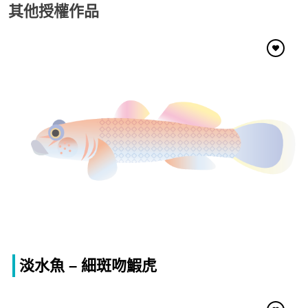
其他授權作品
淡水魚 – 細斑吻鰕虎