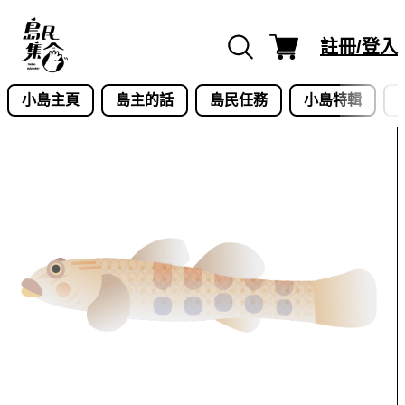
Skip
to
註冊/登入
content
小島主頁
島主的話
島民任務
小島特輯