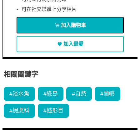
可在社交媒體上分享相片
加入購物車
加入最愛
相關關鍵字
#
淡水魚
#
綠島
#
自然
#
蘭嶼
#
蝦虎科
#
鱸形目