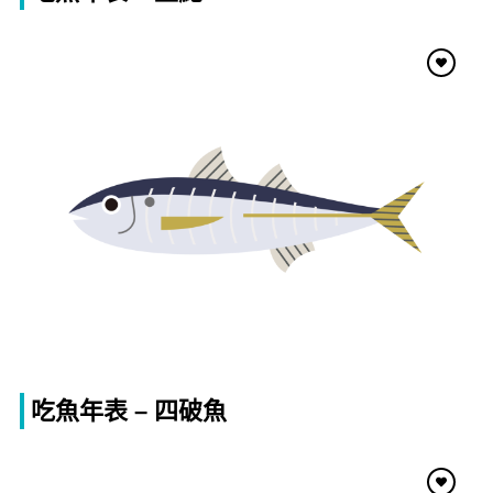
吃魚年表 – 四破魚