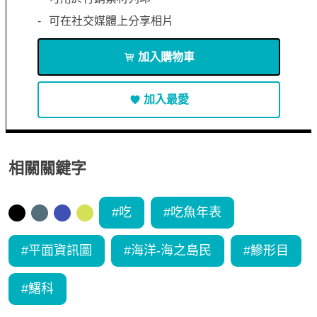
可在社交媒體上分享相片
加入購物車
加入最愛
相關關鍵字
#
吃
#
吃魚年表
#
平面資訊圖
#
海洋-海之島民
#
鰺形目
#
鱰科