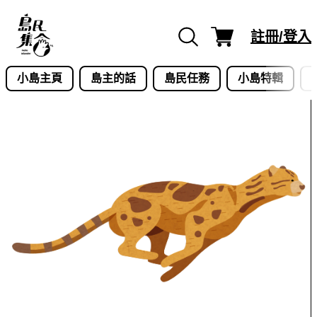
Skip
to
註冊/登入
content
小島主頁
島主的話
島民任務
小島特輯