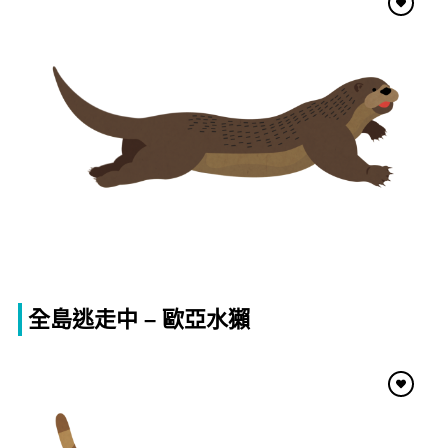
全島逃走中 – 歐亞水獺