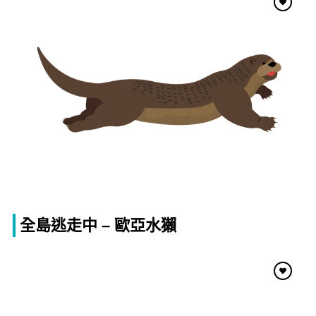
全島逃走中 – 歐亞水獺