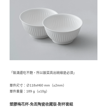
「裝滿還吃不飽，所以飯菜高出碗緣是必須」
單件尺寸：∅118xH60 mm（±2mm）
單件重量：189 g（±10g）
塑膠梅花杯-免丟陶瓷收藏版-對杯套組