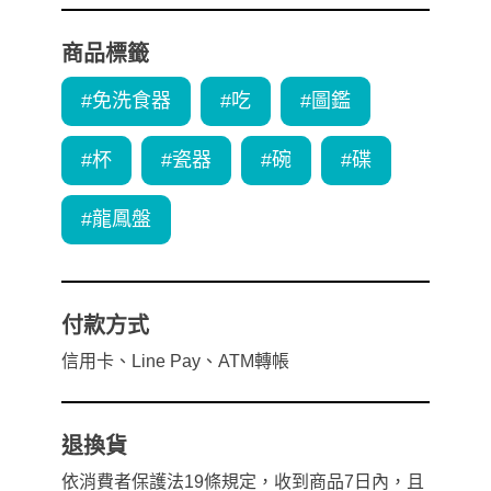
商品標籤
#
免洗食器
#
吃
#
圖鑑
#
杯
#
瓷器
#
碗
#
碟
#
龍鳳盤
付款方式
信用卡
、
Line Pay
、
ATM轉帳
退換貨
依消費者保護法19條規定，收到商品7日內，且