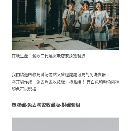
在地生產：鶯歌二代燒窯老店安達窯製造
我們精選四款充滿記憶點又曾經處處可見的免洗食器，
將其製作成「免丟陶瓷收藏版」禮盒組！ 有白色和粉色兩種
顏色可以選擇
塑膠碗-免丟陶瓷收藏版-對碗套組