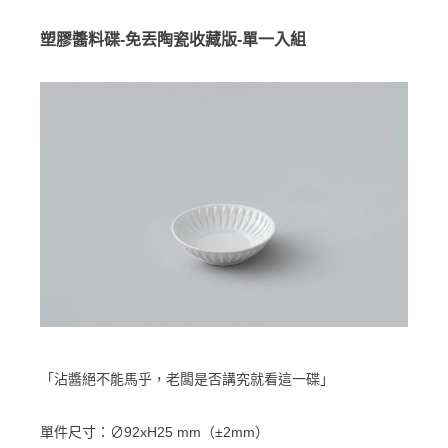
塑膠醬料碟-免丟陶瓷收藏版-單一入組
「沾醬絕不能馬乎，老闆是否講究就看這一碟」
單件尺寸：∅92xH25 mm（±2mm）