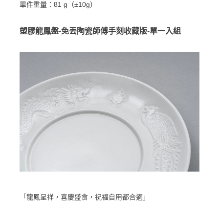
單件重量：81 g（±10g）
塑膠龍鳳盤-免丟陶瓷師傅手刻收藏版-單一入組
「龍鳳呈祥，喜慶盛食，祝福自用都合適」