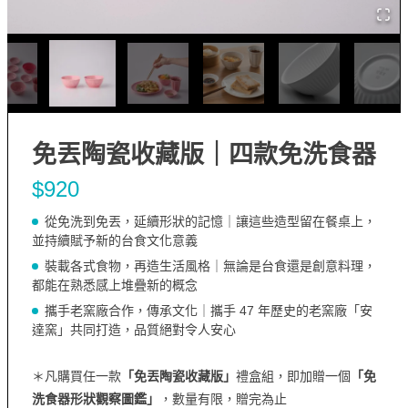
免丟陶瓷收藏版｜四款免洗食器
$920
從免洗到免丟，延續形狀的記憶｜讓這些造型留在餐桌上，
並持續賦予新的台食文化意義
裝載各式食物，再造生活風格｜無論是台食還是創意料理，
都能在熟悉感上堆疊新的概念
攜手老窯廠合作，傳承文化｜攜手 47 年歷史的老窯廠「安
達窯」共同打造，品質絕對令人安心
＊凡購買任一款
「免丟陶瓷收藏版」
禮盒組，即加贈一個
「免
洗食器形狀觀察圖鑑」
，數量有限，贈完為止