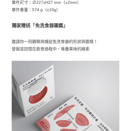
單件尺寸：∅227xH27 mm（±2mm）
單件重量：574 g（±10g）
獨家贈送「免洗食器圖鑑」
邀請你一同觀察與捕捉免洗食器的形狀與圖樣！
發掘並回憶在飲食過程中，堆疊美味的線索