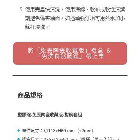
使用完盡快清洗，使用海綿、軟布或軟性清潔
劑避免傷害釉面，如遇頑強汙垢可用熱水加小
蘇打浸洗。
將「免丟陶瓷收藏版」禮盒 ＆
「免洗食器圖鑑」帶上桌
商品規格
塑膠碗-免丟陶瓷收藏版-對碗套組
單件
尺寸：∅118xH60 mm（±2mm）
禮盒尺寸：275x135x80 mm（選擇「單一入組」，