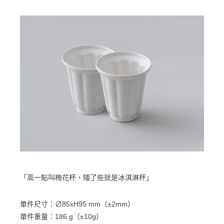
「高一點叫梅花杯，矮了些就是冰淇淋杯」
單件尺寸：∅85xH95 mm（±2mm）
單件重量：186 g（±10g）