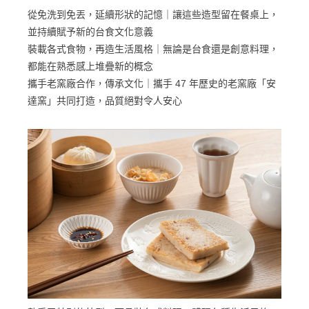
從免洗到免丟，延續形狀的記憶｜讓這些造型留在餐桌上，
並持續賦予新的台食文化意義
裝載各式食物，再造生活風格｜無論是台食還是創意料理，
都能在熟悉感上堆疊新的概念
攜手老窯廠合作，傳承文化｜攜手 47 年歷史的老窯廠「安
達窯」共同打造，品質絕對令人安心