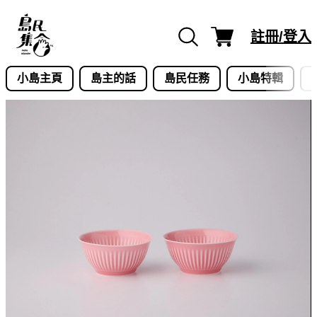
Skip
to
註冊/登入
content
小島主頁
島主的話
島民任務
小島特輯