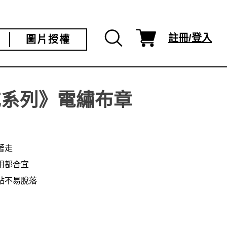
註冊/登入
圖片授權
吃系列》電繡布章
著走
用都合宜
貼不易脫落