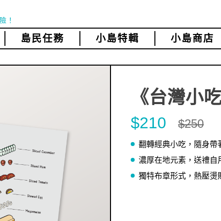
險！
島民任務
小島特輯
小島商店
《台灣小
$210
$250
翻轉經典小吃，隨身帶
濃厚在地元素，送禮自
獨特布章形式，熱壓燙