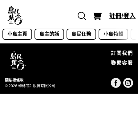
Skip
to
註冊/登入
content
小島主頁
島主的話
島民任務
小島特輯
訂閱我們
聯繫客服
隱私權條款
© 2026 轉轉設計股份有限公司