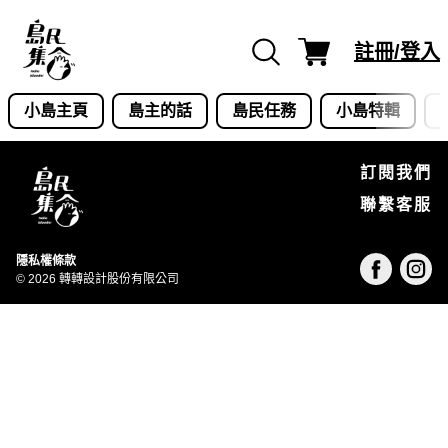
Skip
to
註冊/登入
content
小島主頁
島主的話
島民任務
小島特輯
訂閱我們
聯繫客服
隱私權條款
© 2026 轉轉設計股份有限公司