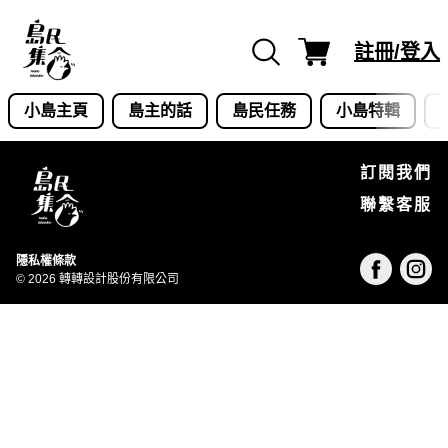
Skip
to
註冊/登入
content
小島主頁
島主的話
島民任務
小島特輯
訂閱我們
聯繫客服
隱私權條款
© 2026 轉轉設計股份有限公司