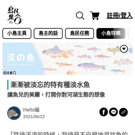
Skip
to
註冊/登入
content
小島主頁
島主的話
島民任務
小島特輯
漸漸被淡忘的特有種淡水魚
讓魚兒的美麗，打開你對河湖生態的想像
Hello編
2021/06/22
「路過溪流的時候，我總是不自覺地尋找魚的