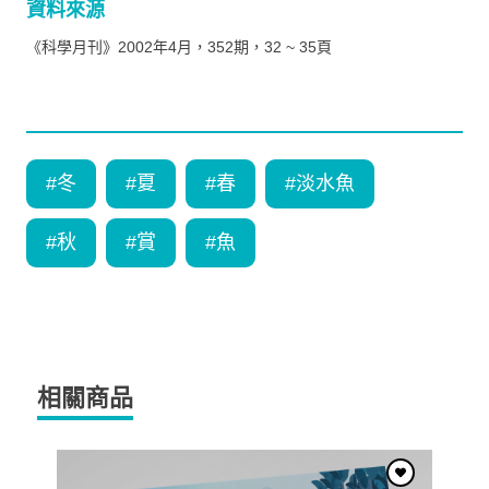
資料來源
《科學月刊》2002年4月，352期，32 ~ 35頁
#
冬
#
夏
#
春
#
淡水魚
#
秋
#
賞
#
魚
相關商品