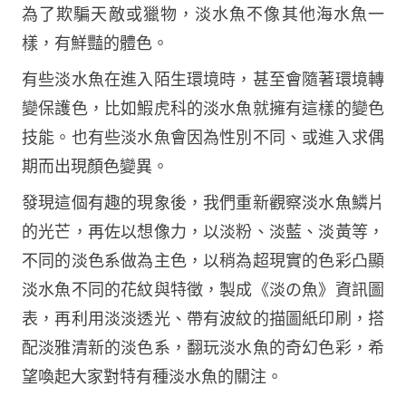
為了欺騙天敵或獵物，淡水魚不像其他海水魚一
樣，有鮮豔的體色。
有些淡水魚在進入陌生環境時，甚至會隨著環境轉
變保護色，比如鰕虎科的淡水魚就擁有這樣的變色
技能。也有些淡水魚會因為性別不同、或進入求偶
期而出現顏色變異。
發現這個有趣的現象後，我們重新觀察淡水魚鱗片
的光芒，再佐以想像力，以淡粉、淡藍、淡黃等，
不同的淡色系做為主色，以稍為超現實的色彩凸顯
淡水魚不同的花紋與特徵，製成《淡の魚》資訊圖
表，再利用淡淡透光、帶有波紋的描圖紙印刷，搭
配淡雅清新的淡色系，翻玩淡水魚的奇幻色彩，希
望喚起大家對特有種淡水魚的關注。