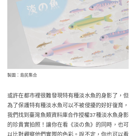
製圖：島民集合
或許在都市裡很難發現特有種淡水魚的身影了，但
為了保護特有種淡水魚可以不被侵擾的好好復育，
我們找到臺灣魚類資料庫合作授權37種淡水魚身影
的珍貴實拍照！讓你在看《淡の魚》的同時，也可
以比對觀察他們實際的色彩。說不定，你也可以看