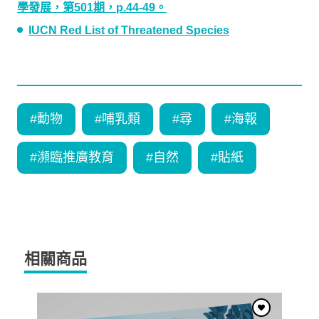
學發展，第501期，p.44-49。
IUCN Red List of Threatened Species
#
動物
#
哺乳類
#
尋
#
海報
#
瀕臨推廣教育
#
自然
#
貼紙
相關商品