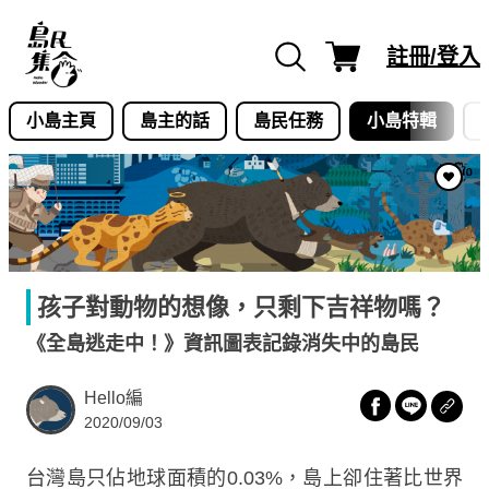
Skip
to
註冊/登入
content
小島主頁
島主的話
島民任務
小島特輯
孩子對動物的想像，只剩下吉祥物嗎？
《全島逃走中！》資訊圖表記錄消失中的島民
Hello編
2020/09/03
台灣島只佔地球面積的0.03%，島上卻住著比世界