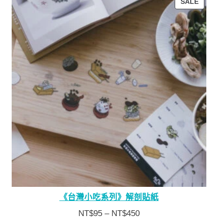
PROD
SALE
ON
SALE
《台灣小吃系列》解剖貼紙
NT$
95
–
NT$
450