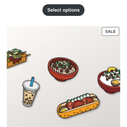
Select options
PROD
SALE
ON
SALE