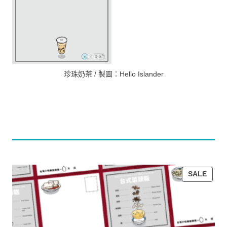
珍珠奶茶 / 製圖：Hello Islander
PROD
SALE
ON
SALE