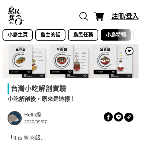
Skip
to
註冊/登入
content
小島主頁
島主的話
島民任務
小島特輯
台灣小吃解剖實驗
小吃解剖後，原來是這樣！
Hello編
2020/09/07
「It is 魯肉飯.」