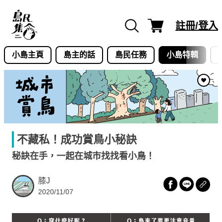
Skip
to
註冊/登入
content
小島主頁
島主的話
島民任務
小島特輯
不藏私！成功賞鳥小秘訣
秘訣在手，一起在城市找找看小鳥！
膝J
2020/11/07