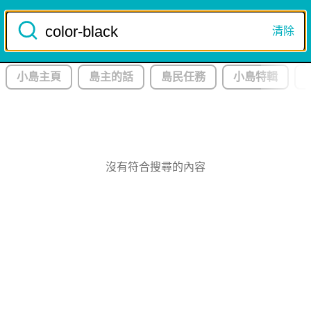
Skip
to
清除
註冊/登入
content
小島主頁
島主的話
島民任務
小島特輯
8
月
星期
日
9
日
本 月 推 薦
沒有符合搜尋的內容
釋迦
吃
賞
尋
拜
讓好奇心成為生活的指南針，跟著島民一起探險！