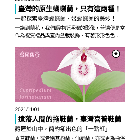
臺灣的原生蝴蝶蘭，只有這兩種！
一起探索臺灣蝴蝶蘭、姬蝴蝶蘭的美妙！
一講到蘭花，我們腦中所浮現的影像，普遍便是常
作為祝賀禮品與室內盆栽裝飾、有著形形色色
…
2022/06/30
純潔無瑕、不可侵犯的神聖象徵：臺灣百合
一直以來，百合花就是純真、聖潔的代名詞。中世紀時期
2021/11/01
的基督徒會以潔白的聖母百合（Lilium candidum）的花
…
遺落人間的拖鞋蘭，臺灣喜普鞋蘭
藏匿於山中，簡約卻出色的「一點紅」
喜普鞋蘭，或者稱其杓蘭、仙履蘭，亦或更為通俗