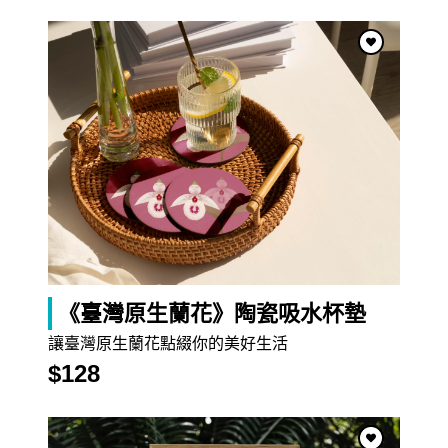
$707
《甜作之盒》月老供品組（完售）
《臺灣原生蘭花》陶瓷吸水杯墊
讓臺灣原生蘭花點綴你的美好生活
$128