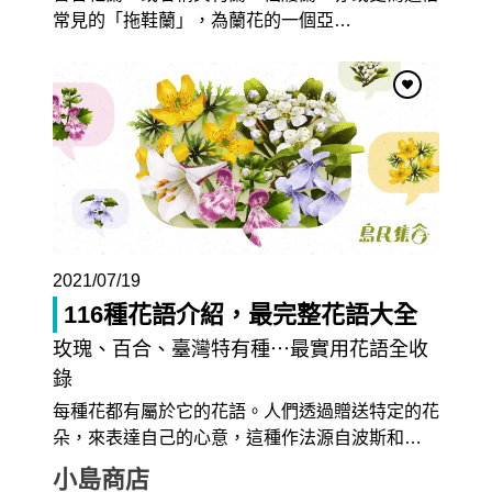
常見的「拖鞋蘭」，為蘭花的一個亞
…
2022/03/22
2021/12/30
梧桐、油桐、泡桐
…
冷泡茶教學
《莊子》秋水篇中，莊子與
氣候一年比一年熱，喝冷泡
惠子有一段對話：「…南
…
茶消暑最棒了！冷泡茶比
…
探索更多內容 >
2021/07/19
116種花語介紹，最完整花語大全
玫瑰、百合、臺灣特有種⋯最實用花語全收
錄
每種花都有屬於它的花語。人們透過贈送特定的花
朵，來表達自己的心意，這種作法源自波斯和
…
小島商店