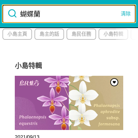
Skip
to
清除
註冊/登入
content
小島主頁
島主的話
島民任務
小島特輯
8
月
星期
日
9
日
本 月 推 薦
小島特輯
釋迦
吃
賞
尋
拜
讓好奇心成為生活的指南針，跟著島民一起探險！
2021/09/13