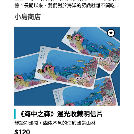
憶。長期以來，我們對於海洋的認識就離不開吃
…
小島商店
2022/03/22
2021/12/30
梧桐、油桐、泡桐
…
冷泡茶教學
《莊子》秋水篇中，莊子與
氣候一年比一年熱，喝冷泡
惠子有一段對話：「…南
…
茶消暑最棒了！冷泡茶比
…
探索更多內容 >
《海中之森》漫光收藏明信片
靜謐卻熱鬧，森森不息的海底熱帶雨林
$120