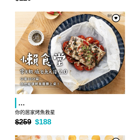
$707
《甜作之盒》月老供品組（完售）
…
你的居家烤魚救星
$259
$188