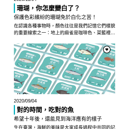
珊瑚，你怎麼變白了？
保護色彩繽紛的珊瑚免於白化之苦！
在認識各種事物時，顏色往往是我們記憶它們樣貌
的重要線索之一：地上的麻雀是咖啡色、菜籃裡
…
2022/06/30
純潔無瑕、不可侵犯的神聖象徵：臺灣百合
一直以來，百合花就是純真、聖潔的代名詞。中世紀時期
2020/09/04
的基督徒會以潔白的聖母百合（Lilium candidum）的花
…
對的時間，吃對的魚
希望十年後，還能見到海洋應有的樣子
生在臺灣，海鮮的美味是大家成長過程中共同的記