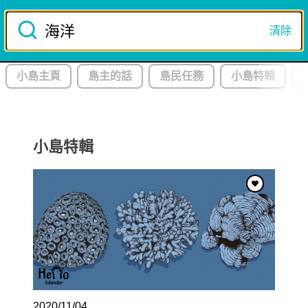
Skip
to
清除
註冊/登入
content
小島主頁
島主的話
島民任務
小島特輯
8
月
星期
一
10
日
本 月 推 薦
小島特輯
釋迦
吃
賞
尋
拜
讓好奇心成為生活的指南針，跟著島民一起探險！
2020/11/04