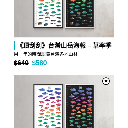
2022/03/22
2021/12/30
梧桐、油桐、泡桐
…
冷泡茶教學
《莊子》秋水篇中，莊子與
氣候一年比一年熱，喝冷泡
惠子有一段對話：「…南
…
茶消暑最棒了！冷泡茶比
…
《頂刮刮》台灣山岳海報 – 草率季
用一年的時間認識台灣各地山林！
探索更多內容 >
$640
$580