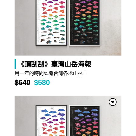
《頂刮刮》臺灣山岳海報
用一年的時間認識台灣各地山林！
2022/06/30
$640
$580
純潔無瑕、不可侵犯的神聖象徵：臺灣百合
一直以來，百合花就是純真、聖潔的代名詞。中世紀時期
的基督徒會以潔白的聖母百合（Lilium candidum）的花
…