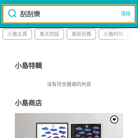
Skip
to
清除
註冊/登入
content
小島主頁
島主的話
島民任務
小島特輯
8
月
星期
四
6
日
本 月 推 薦
小島特輯
沒有符合搜尋的內容
釋迦
吃
賞
尋
拜
小島商店
讓好奇心成為生活的指南針，跟著島民一起探險！